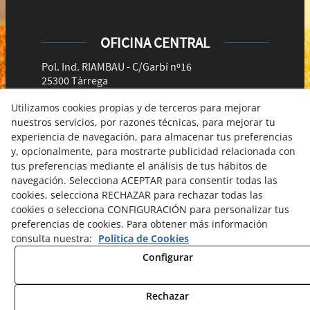
OFICINA CENTRAL
Pol. Ind. RIAMBAU - C/Garbí nº16
25300 Tàrrega
Telèfon: 973 310 805 - Fax: 973 310 805
Utilizamos cookies propias y de terceros para mejorar
comercial@ribaltaros.com
nuestros servicios, por razones técnicas, para mejorar tu
experiencia de navegación, para almacenar tus preferencias
y, opcionalmente, para mostrarte publicidad relacionada con
tus preferencias mediante el análisis de tus hábitos de
navegación. Selecciona ACEPTAR para consentir todas las
© 08/2026 Comercial Ribalta Ros - Todos los derechos
cookies, selecciona RECHAZAR para rechazar todas las
reservados.
cookies o selecciona CONFIGURACIÓN para personalizar tus
Política de Privacidad
preferencias de cookies. Para obtener más información
consulta nuestra:
Política de Cookies
Aviso Legal
Configurar
Política Cookies
Rechazar