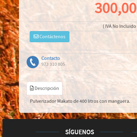
300,00
( IVA No Incluido 
Contáctenos
Contacto
973 310 805
Descripción
Pulverizador Makato de 400 litros con manguera.
SÍGUENOS