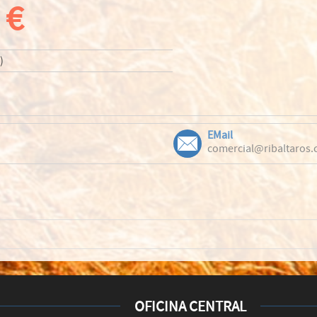
 €
)
EMail
comercial@ribaltaros
OFICINA CENTRAL