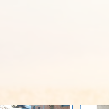
Contacti'ns
C