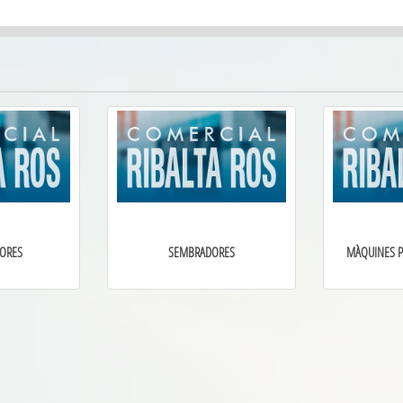
TORES
SEMBRADORES
MÀQUINES P