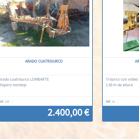
ARADO CUATRISURCO
A
Arado cuatrisurco LOMBARTE
Trisurco con volteo
Disparo nonstop
1.50 m de altura.
Ref.
139
Ref.
18
2.400,00 €
Contacti'ns
C