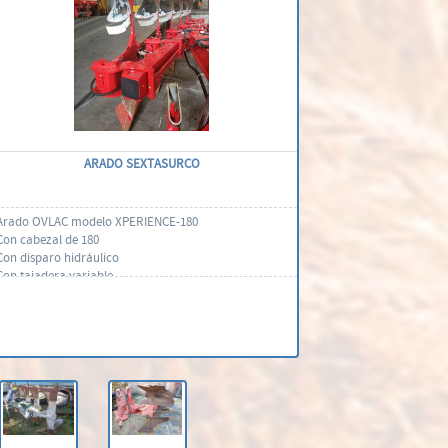
ARADO SEXTASURCO
Arado OVLAC modelo XPERIENCE-180
Con cabezal de 180
Con disparo hidráulico
Con tajadera variable
Con rueda 340/55-16 avanzada
Distancia
Ref.
120
1,00 €
Contacti'ns