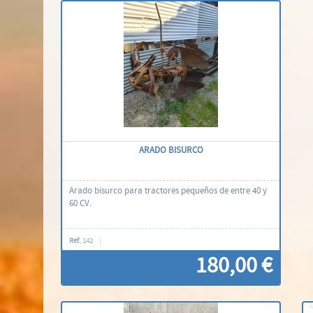
Contacti'ns
ARADO BISURCO
Arado bisurco para tractores pequeños de entre 40 y
60 CV.
Ref.
142
180,00 €