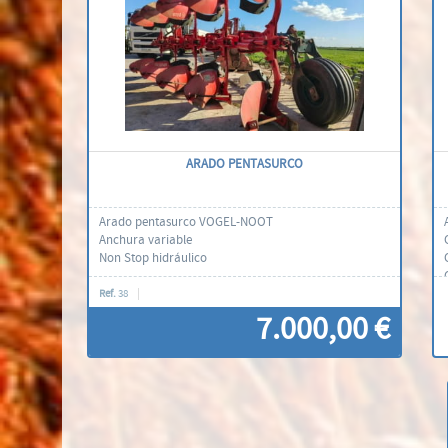
ARADO PENTASURCO
Arado pentasurco VOGEL-NOOT
Anchura variable
Non Stop hidráulico
Ref.
38
7.000,00 €
Contacti'ns