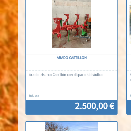
Contacti'ns
ARADO CASTILLON
Arado trisurco Castillón con disparo hidráulico.
Ref.
155
2.500,00 €
Contacti'ns