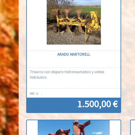
ARADO MARTORELL
Trisurco con disparo hidroneumático y volteo
hidráulico.
Ref.
32
1.500,00 €
Contacti'ns