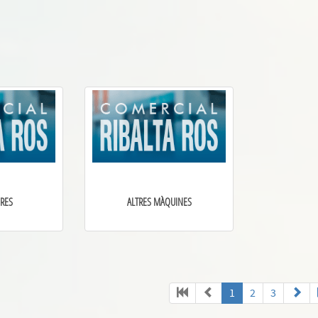
RES
ALTRES MÀQUINES
1
2
3