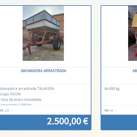
ABONADORA ARRASTRADA
AB
Abonadora arrastrada TALAVERA
de 600 kg.
Grupo VICON
Tolva de acero inoxidable
Capacidad: 6,000 kg
Con documentación
Ref.
125
Ref.
64
2.500,00 €