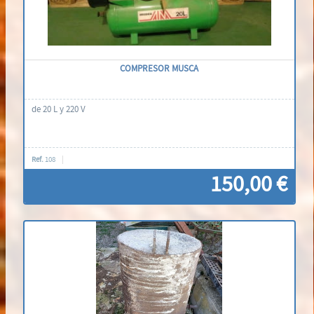
COMPRESOR MUSCA
de 20 L y 220 V
Ref.
108
150,00 €
Contáctenos