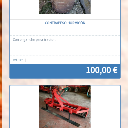
CONTRAPESO HORMIGÓN
Con enganche para tractor.
Ref.
147
100,00 €
Contáctenos