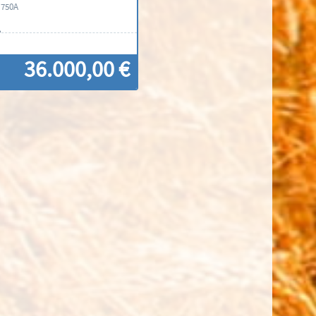
o 750A
n
36.000,00 €
ontáctenos