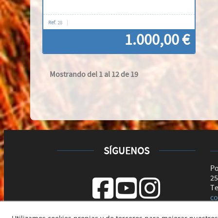
Ref.
28
1.000,00 €
Mostrando del 1 al 12 de 19
Contáctenos
SÍGUENOS
Po
25
Te
co