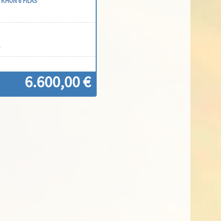
KHUN 6 FILAS
co
6.600,00 €
ontáctenos