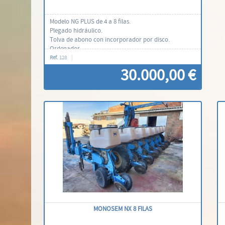
Modelo NG PLUS de 4 a 8 filas.
Plegado hidráulico.
Tolva de abono con incorporador por disco.
Ordenador.
Rueda pisagranos.
Ref.
128
Corte eléctrico de los cuerpos.
30.000,00 €
Contáctenos
MONOSEM NX 8 FILAS