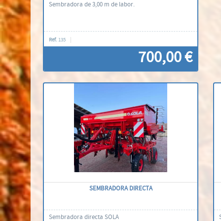
Sembradora de 3,00 m de labor.
Ref.
135
700,00 €
Contáctenos
SEMBRADORA DIRECTA
Sembradora directa SOLA