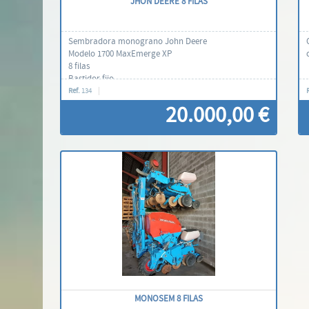
JHON DEERE 8 FILAS
Sembradora monograno John Deere
Modelo 1700 MaxEmerge XP
8 filas
Bastidor fijo
Microgranulador
Ref.
134
Precision Planting
20.000,00 €
Disco frontal + estrellas limpiadoras
Rejones abridores
Ordenador
Contáctenos
MONOSEM 8 FILAS