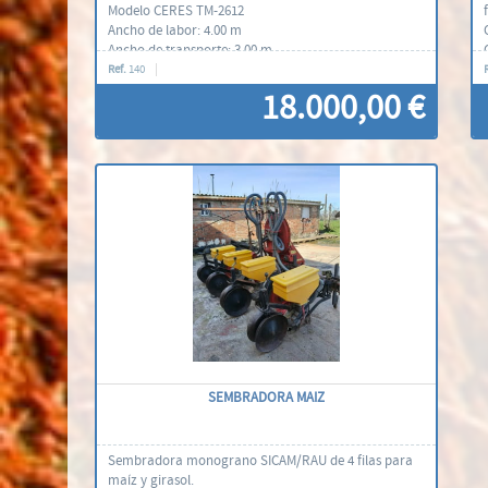
Modelo CERES TM-2612
Ancho de labor: 4.00 m
Ancho de transporte: 3.00 m
Abertura telescópica hidráulica
Ref.
140
Punteras de tungsteno
18.000,00 €
Año: 2017
Con documentación
Contáctenos
SEMBRADORA MAIZ
Sembradora monograno SICAM/RAU de 4 filas para
maíz y girasol.