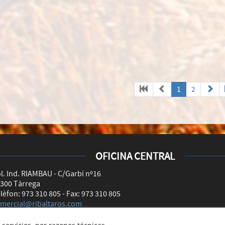
1
2
OFICINA CENTRAL
l. Ind. RIAMBAU - C/Garbí nº16
300 Tàrrega
lèfon: 973 310 805 - Fax: 973 310 805
mercial@ribaltaros.com