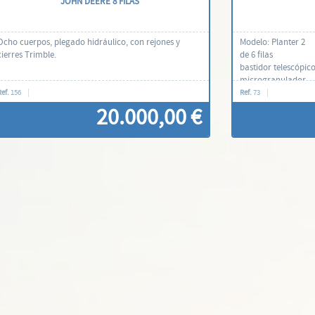
JOHN DEERE 8 FILAS
Ocho cuerpos, plegado hidráulico, con rejones y
Modelo: Planter 2
cierres Trimble.
de 6 filas
bastidor telescópi
microgranulador
ordenador
Ref.
156
Ref.
73
20.000,00 €
Contáctenos
C